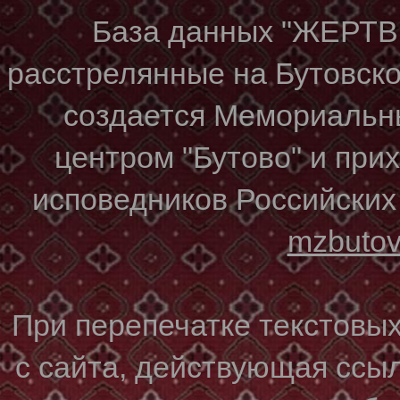
База данных "ЖЕР
расстрелянные на Бутовском
создается Мемориальн
центром "Бутово" и при
исповедников Российских
mzbuto
При перепечатке текстовы
с сайта, действующая ссы