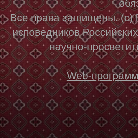
обя
Все права защищены. (с)
исповедников Российски
научно-просветите
Web-программи