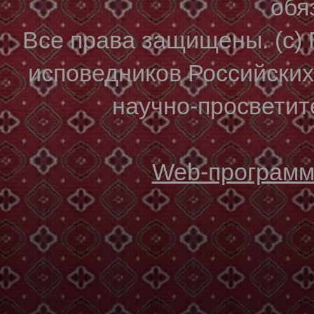
обя
Все права защищены. (с)
исповедников Российски
научно-просветите
Web-программи