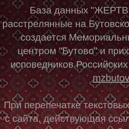
База данных "ЖЕР
расстрелянные на Бутовском
создается Мемориальн
центром "Бутово" и при
исповедников Российских
mzbuto
При перепечатке текстовы
с сайта, действующая ссы