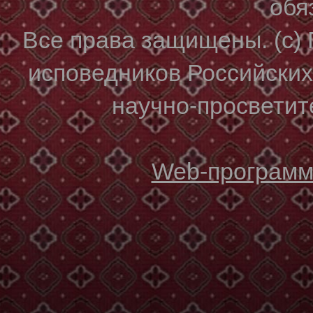
обя
Все права защищены. (с)
исповедников Российски
научно-просветите
Web-программи