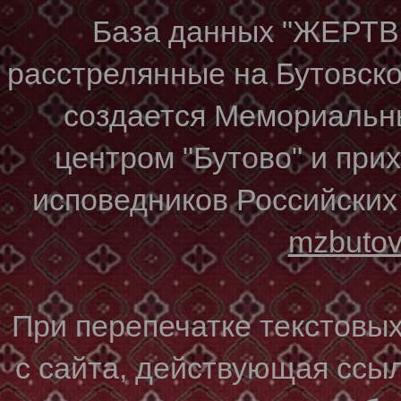
База данных "ЖЕР
расстрелянные на Бутовском
создается Мемориальн
центром "Бутово" и при
исповедников Российских
mzbuto
При перепечатке текстовы
с сайта, действующая ссы