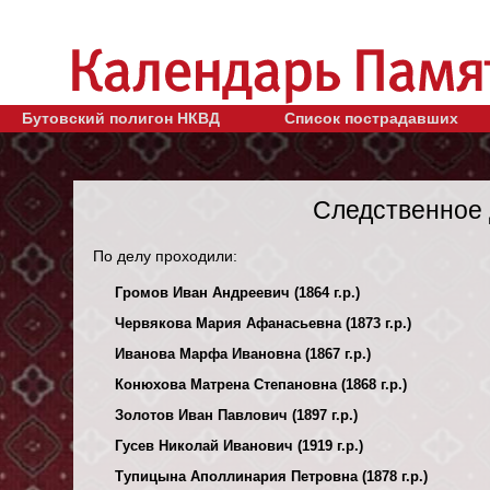
Бутовский полигон НКВД
Список пострадавших
Следственное 
По делу проходили:
Громов Иван Андреевич (1864 г.р.)
Червякова Мария Афанасьевна (1873 г.р.)
Иванова Марфа Ивановна (1867 г.р.)
Конюхова Матрена Степановна (1868 г.р.)
Золотов Иван Павлович (1897 г.р.)
Гусев Николай Иванович (1919 г.р.)
Тупицына Аполлинария Петровна (1878 г.р.)