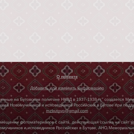
О проекте
Добавить или изменить информацию
е на Бутовском полигоне НКВД в 1937-1938 гг." создается Мем
ама Новомучеников и исповедников Российских в Бутове при под
mzbutovo@gmail.com
азмещении фотоматериалов с сайта, действующая ссылка на сайт
w
омучеников и исповедников Российских в Бутове, АНО Мемориальны