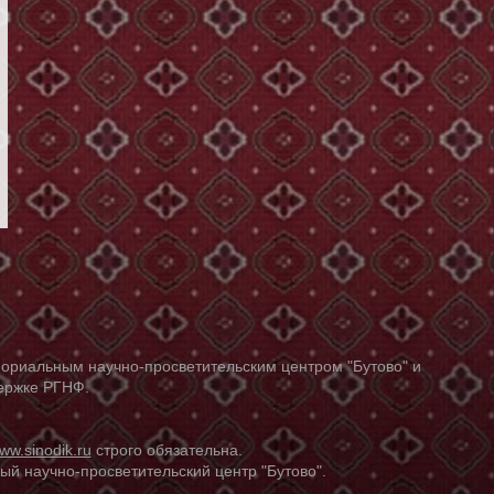
ориальным научно-просветительским центром "Бутово" и
держке РГНФ.
ww.sinodik.ru
строго обязательна.
й научно-просветительский центр "Бутово".