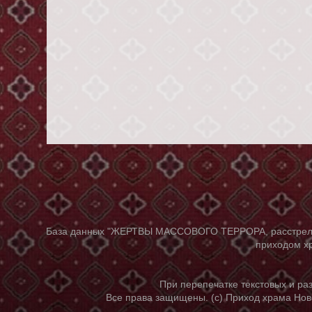
База данных "ЖЕРТВЫ МАССОВОГО ТЕРРОРА, расстрелянны
приходом хр
При перепечатке текстовых и р
Все права защищены. (с) Приход храма Нов