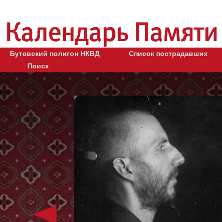
Бутовский полигон НКВД
Список пострадавших
Поиск