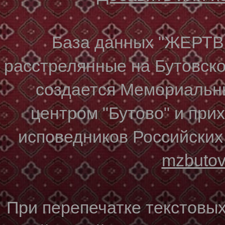
База данных "ЖЕР
расстрелянные на Бутовском
создается Мемориальн
центром "Бутово" и при
исповедников Российских
mzbuto
При перепечатке текстовы