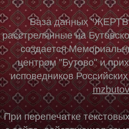
База данных "ЖЕР
расстрелянные на Бутовском
создается Мемориальн
центром "Бутово" и при
исповедников Российских
mzbuto
При перепечатке текстовы