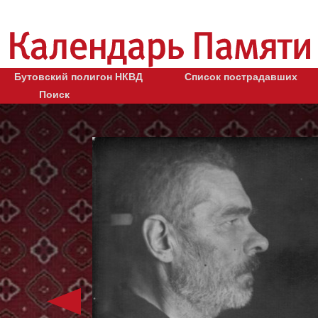
Бутовский полигон НКВД
Список пострадавших
Поиск