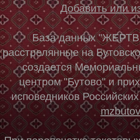
Добавить или 
База данных "ЖЕР
расстрелянные на Бутовском
создается Мемориальн
центром "Бутово" и при
исповедников Российских
mzbuto