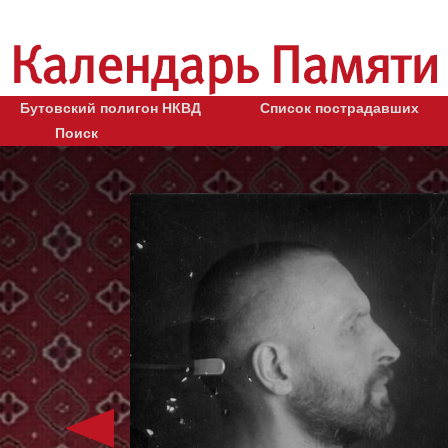
Бутовский полигон НКВД
Список пострадавших
Поиск