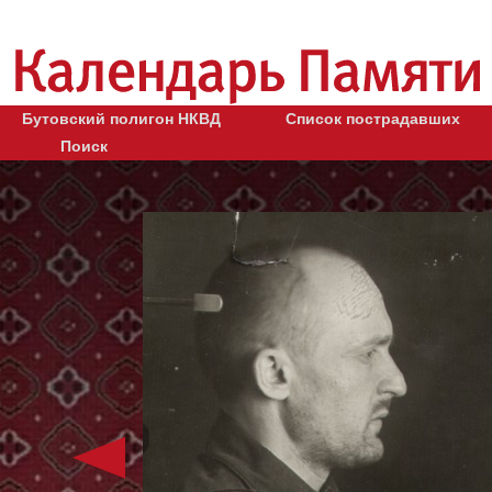
Бутовский полигон НКВД
Список пострадавших
Поиск