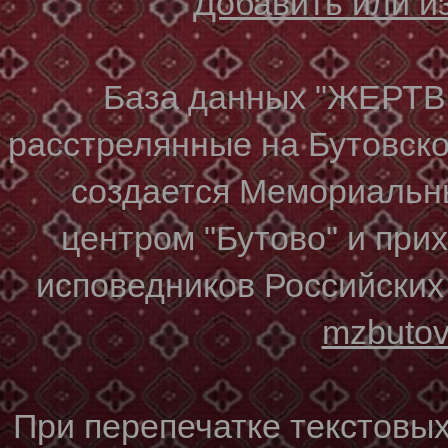
Добавить или 
База данных "ЖЕР
расстрелянные на Бутовском
создается Мемориальн
центром "Бутово" и при
исповедников Российских
mzbuto
При перепечатке текстовы