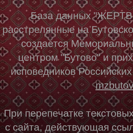
База данных "ЖЕР
расстрелянные на Бутовском
создается Мемориальн
центром "Бутово" и при
исповедников Российских
mzbuto
При перепечатке текстовы
с сайта, действующая ссы