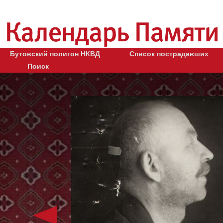
Бутовский полигон НКВД
Список пострадавших
Поиск