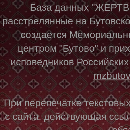
База данных "ЖЕР
расстрелянные на Бутовском
создается Мемориальн
центром "Бутово" и при
исповедников Российских
mzbuto
При перепечатке текстовы
с сайта, действующая ссы
обя