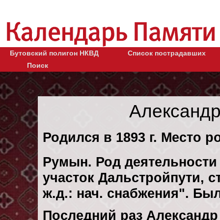
Бутовский полигон НКВД
Список пострадавших
Поиск
Александр
Родился в 1893 г. Место р
Румын. Род деятельности к
участок Дальстройпути, с
ж.д.: нач. снабжения". Бы
Последний раз Александр