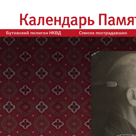
Бутовский полигон НКВД
Список пострадавших