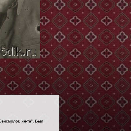
Сейсмолог. ин-та". Был