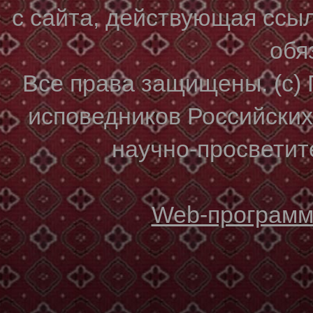
с сайта, действующая ссы
обя
Все права защищены. (с)
исповедников Российски
научно-просветите
Web-программи