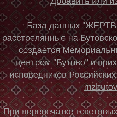
Добавить или 
База данных "ЖЕР
расстрелянные на Бутовском
создается Мемориальн
центром "Бутово" и при
исповедников Российских
mzbuto
При перепечатке текстовы