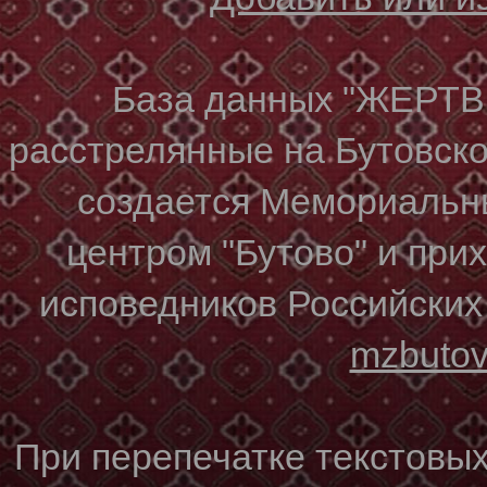
База данных "ЖЕР
расстрелянные на Бутовском
создается Мемориальн
центром "Бутово" и при
исповедников Российских
mzbuto
При перепечатке текстовы