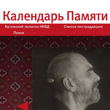
Бутовский полигон НКВД
Список пострадавших
Поиск