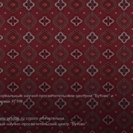
ориальным научно-просветительским центром "Бутово" и
держке РГНФ.
ww.sinodik.ru
строго обязательна.
й научно-просветительский центр "Бутово".