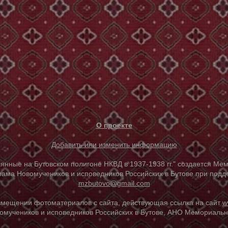
О проекте
Добавить или изменить информацию
е на Бутовском полигоне НКВД в 1937-1938 гг." создается Мем
ама Новомучеников и исповедников Российских в Бутове при под
mzbutovo@gmail.com
азмещении фотоматериалов с сайта, действующая ссылка на сайт
w
омучеников и исповедников Российских в Бутове, АНО Мемориальны