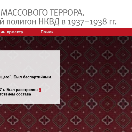
чь проекту
Поиск
ующего". Был беспартийным.
7 г. Был расстрелян
9
тствием состава