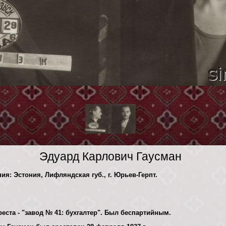
Эдуард Карлович Гаусман
ия: Эстония, Лифляндская губ., г. Юрьев-Герпт.
еста - "завод № 41: бухгалтер". Был беспартийным.