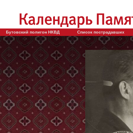
Бутовский полигон НКВД
Список пострадавших