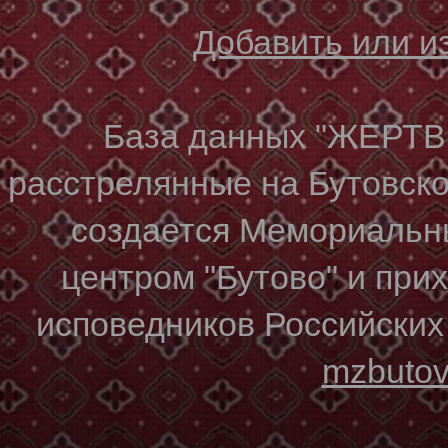
Добавить или 
База данных "ЖЕР
расстрелянные на Бутовском
создается Мемориальн
центром "Бутово" и при
исповедников Российских
mzbuto