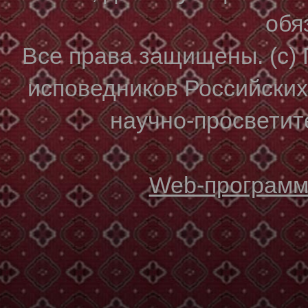
обя
Все права защищены. (с)
исповедников Российски
научно-просветите
Web-программи