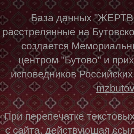
База данных "ЖЕР
расстрелянные на Бутовском
создается Мемориальн
центром "Бутово" и при
исповедников Российских
mzbuto
При перепечатке текстовы
с сайта, действующая ссы