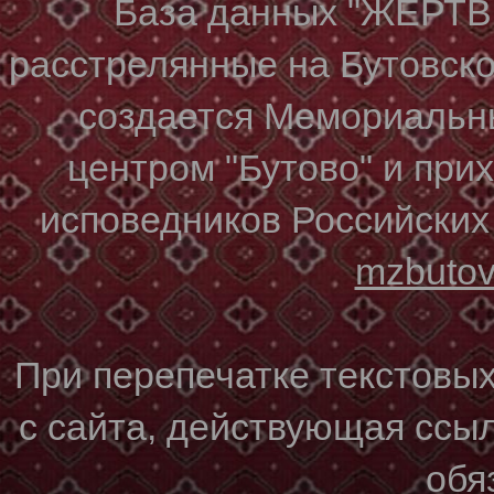
База данных "ЖЕР
расстрелянные на Бутовском
создается Мемориальн
центром "Бутово" и при
исповедников Российских
mzbuto
При перепечатке текстовы
с сайта, действующая ссы
обя