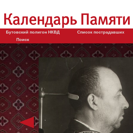
Бутовский полигон НКВД
Список пострадавших
Поиск