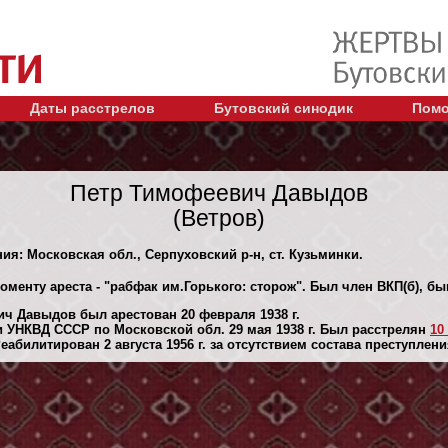
Даты расстрелов
Бутовский синодик
Помо
Петр Тимофеевич Давыдов
(Ветров)
ния: Московская обл., Серпуховский р-н, ст. Кузьминки.
оменту ареста - "рабфак им.Горького: сторож". Был член ВКП(б), б
ч Давыдов был арестован 20 февраля 1938 г.
 УНКВД СССР по Московской обл. 29 мая 1938 г. Был расстрелян
10
абилитирован 2 августа 1956 г. за отсутствием состава преступлени