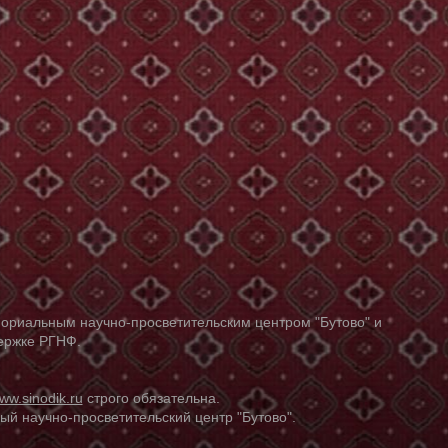
ориальным научно-просветительским центром "Бутово" и
держке РГНФ.
ww.sinodik.ru
строго обязательна.
й научно-просветительский центр "Бутово".