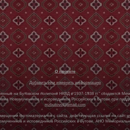
О проекте
Добавить или изменить информацию
е на Бутовском полигоне НКВД в 1937-1938 гг." создается Мем
ама Новомучеников и исповедников Российских в Бутове при под
mzbutovo@gmail.com
азмещении фотоматериалов с сайта, действующая ссылка на сайт
w
омучеников и исповедников Российских в Бутове, АНО Мемориальны