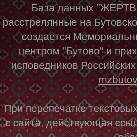
База данных "ЖЕР
расстрелянные на Бутовском
создается Мемориальн
центром "Бутово" и при
исповедников Российских
mzbuto
При перепечатке текстовы
с сайта, действующая ссы
обя