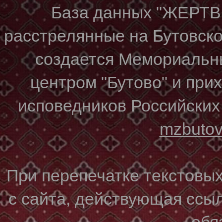
База данных "ЖЕР
расстрелянные на Бутовском
создается Мемориальн
центром "Бутово" и при
исповедников Российских
mzbuto
При перепечатке текстовы
с сайта, действующая ссы
обя