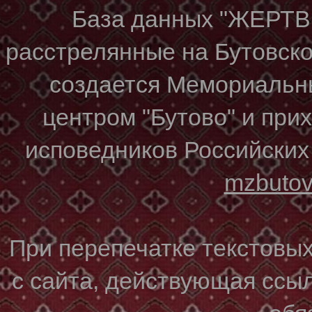
База данных "ЖЕР
расстрелянные на Бутовском
создается Мемориальн
центром "Бутово" и при
исповедников Российских
mzbuto
При перепечатке текстовы
с сайта, действующая ссы