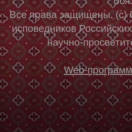
обя
Все права защищены. (с)
исповедников Российски
научно-просветите
Web-программи