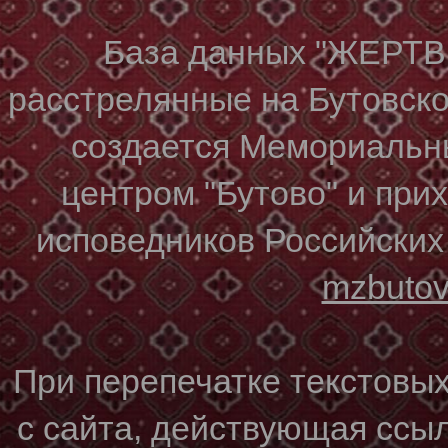
База данных "ЖЕР
расстрелянные на Бутовском
создается Мемориальн
центром "Бутово" и при
исповедников Российских
mzbuto
При перепечатке текстовы
с сайта, действующая ссы