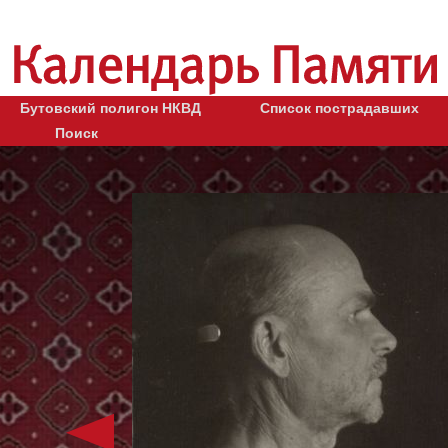
Бутовский полигон НКВД
Список пострадавших
Поиск