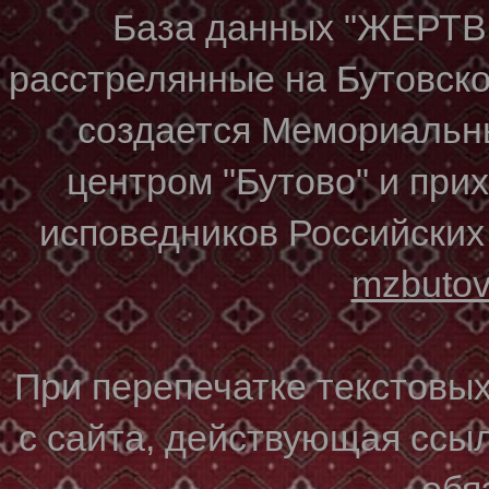
База данных "ЖЕР
расстрелянные на Бутовском
создается Мемориальн
центром "Бутово" и при
исповедников Российских
mzbuto
При перепечатке текстовы
с сайта, действующая ссы
обя