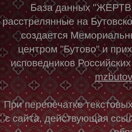
База данных "ЖЕР
расстрелянные на Бутовском
создается Мемориальн
центром "Бутово" и при
исповедников Российских
mzbuto
При перепечатке текстовы
с сайта, действующая ссы
обя