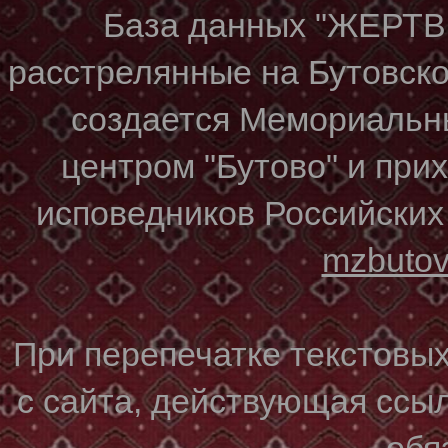
База данных "ЖЕР
расстрелянные на Бутовском
создается Мемориальн
центром "Бутово" и при
исповедников Российских
mzbuto
При перепечатке текстовы
с сайта, действующая ссы
обя