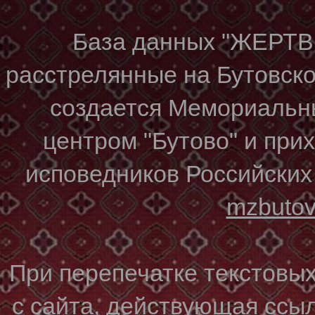
База данных "ЖЕР
расстрелянные на Бутовском
создается Мемориальн
центром "Бутово" и при
исповедников Российских
mzbuto
При перепечатке текстовы
с сайта, действующая ссы