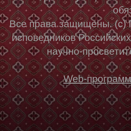
обя
Все права защищены. (с)
исповедников Российски
научно-просветите
Web-программи