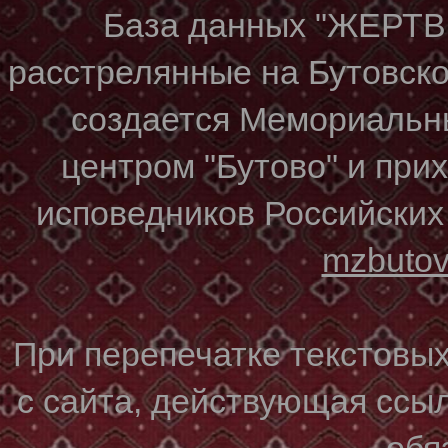
База данных "ЖЕР
расстрелянные на Бутовском
создается Мемориальн
центром "Бутово" и при
исповедников Российских
mzbuto
При перепечатке текстовы
с сайта, действующая ссы
обя