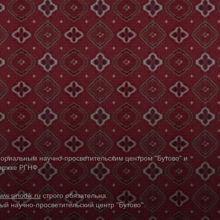
ориальным научно-просветительским центром "Бутово" и
держке РГНФ.
ww.sinodik.ru
строго обязательна.
й научно-просветительский центр "Бутово".