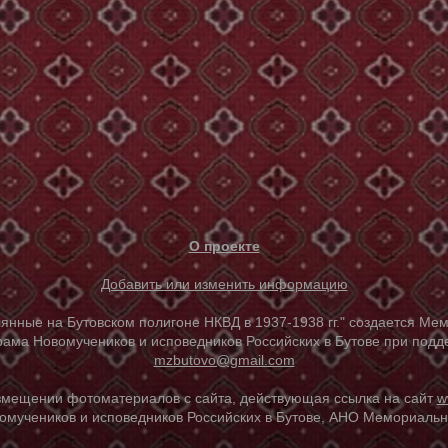
О проекте
Добавить или изменить информацию
е на Бутовском полигоне НКВД в 1937-1938 гг." создается Мем
ама Новомучеников и исповедников Российских в Бутове при под
mzbutovo@gmail.com
азмещении фотоматериалов с сайта, действующая ссылка на сайт
w
омучеников и исповедников Российских в Бутове, АНО Мемориальны