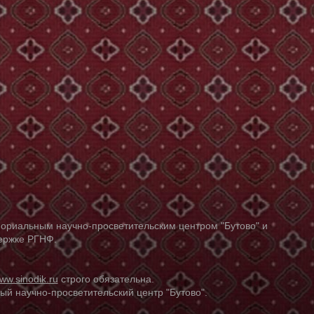
ориальным научно-просветительским центром "Бутово" и
держке РГНФ.
ww.sinodik.ru
строго обязательна.
й научно-просветительский центр "Бутово".