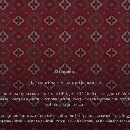
О проекте
Добавить или изменить информацию
е на Бутовском полигоне НКВД в 1937-1938 гг." создается Мем
ама Новомучеников и исповедников Российских в Бутове при под
mzbutovo@gmail.com
азмещении фотоматериалов с сайта, действующая ссылка на сайт
w
омучеников и исповедников Российских в Бутове, АНО Мемориальны