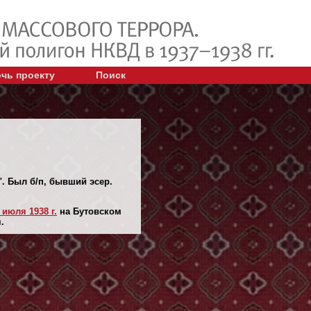
чь проекту
Поиск
. Был б/п, бывший эсер.
 июля 1938 г.
на Бутовском
.