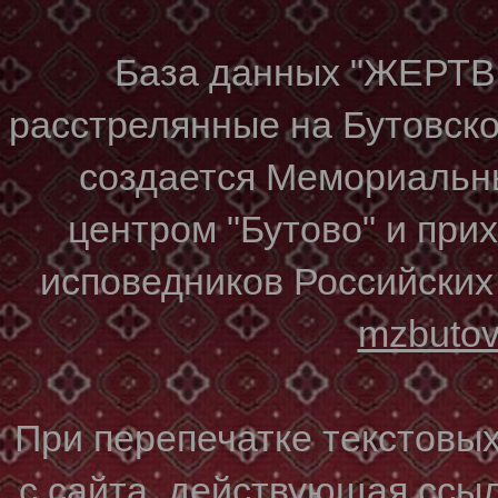
База данных "ЖЕР
расстрелянные на Бутовском
создается Мемориальн
центром "Бутово" и при
исповедников Российских
mzbuto
При перепечатке текстовы
с сайта, действующая ссы