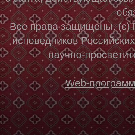
обя
Все права защищены. (с)
исповедников Российски
научно-просветите
Web-программи