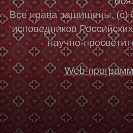
обя
Все права защищены. (с)
исповедников Российски
научно-просветите
Web-программи