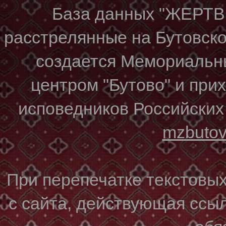
База данных "ЖЕР
расстрелянные на Бутовском
создается Мемориальн
центром "Бутово" и при
исповедников Российских
mzbuto
При перепечатке текстовы
с сайта, действующая ссы