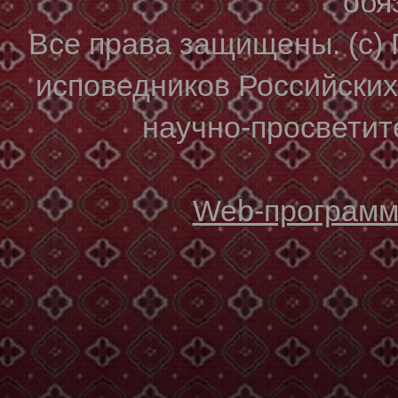
обя
Все права защищены. (с)
исповедников Российски
научно-просветите
Web-программи