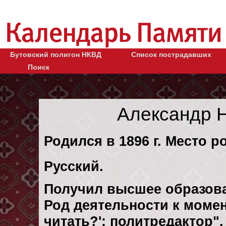
Бутовский полигон НКВД
Список пострадавших
Поиск
Александр 
Родился в 1896 г. Место р
Русский.
Получил высшее образов
Род деятельности к момен
читать?': политредактор".