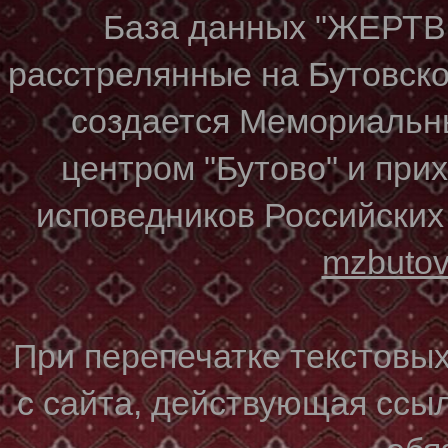
База данных "ЖЕР
расстрелянные на Бутовском
создается Мемориальн
центром "Бутово" и при
исповедников Российских
mzbuto
При перепечатке текстовы
с сайта, действующая ссы