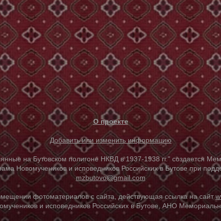
О проекте
Добавить или изменить информацию
е на Бутовском полигоне НКВД в 1937-1938 гг." создается Мем
ама Новомучеников и исповедников Российских в Бутове при под
mzbutovo@gmail.com
азмещении фотоматериалов с сайта, действующая ссылка на сайт
w
омучеников и исповедников Российских в Бутове, АНО Мемориальны