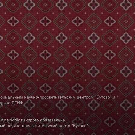
ориальным научно-просветительским центром "Бутово" и
держке РГНФ.
ww.sinodik.ru
строго обязательна.
й научно-просветительский центр "Бутово".