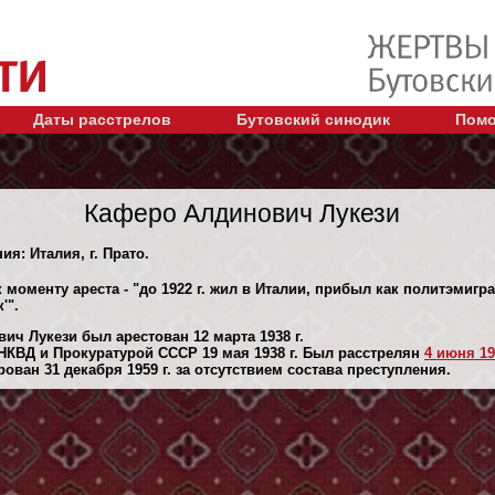
Даты расстрелов
Бутовский синодик
Помо
Каферо Алдинович Лукези
ия: Италия, г. Прато.
 моменту ареста - "до 1922 г. жил в Италии, прибыл как политэмигр
'".
ич Лукези был арестован 12 марта 1938 г.
КВД и Прокуратурой СССР 19 мая 1938 г. Был расстрелян
4 июня 19
ван 31 декaбря 1959 г. за отсутствием состава преступления.