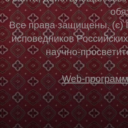
обя
Все права защищены. (с)
исповедников Российски
научно-просветите
Web-программи