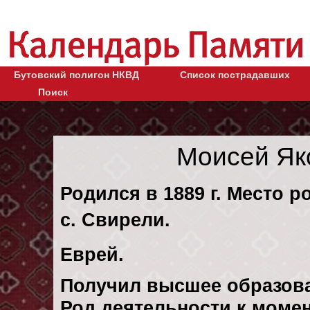
Бутовский полигон НКВД
Список пострадавших
Поиск
Моисей Як
Родился в 1889 г. Место 
с. Свирели.
Еврей.
Получил высшее образов
Род деятельности к момен