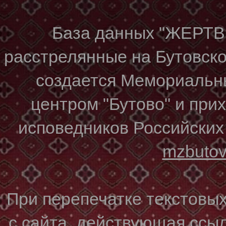
База данных "ЖЕР
расстрелянные на Бутовском
создается Мемориальн
центром "Бутово" и при
исповедников Российских
mzbuto
При перепечатке текстовы
с сайта, действующая ссы