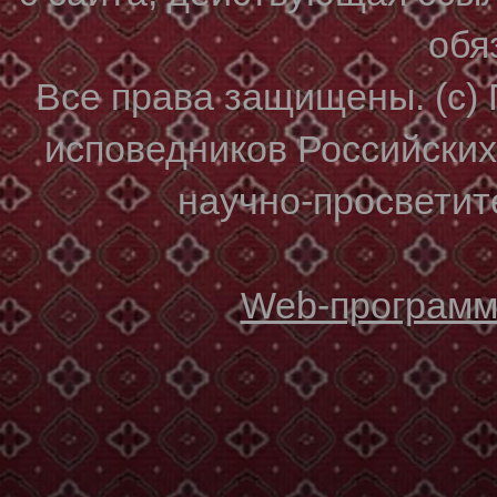
обя
Все права защищены. (с)
исповедников Российски
научно-просветите
Web-программи