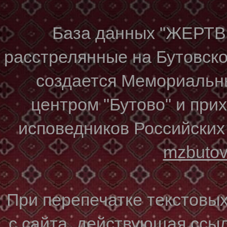
База данных "ЖЕР
расстрелянные на Бутовском
создается Мемориальн
центром "Бутово" и при
исповедников Российских
mzbuto
При перепечатке текстовы
с сайта, действующая ссы