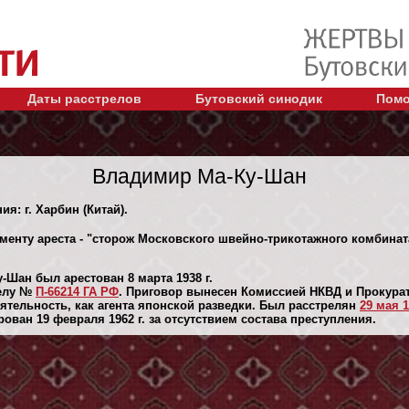
Даты расстрелов
Бутовский синодик
Помо
Владимир Ма-Ку-Шан
ия: г. Харбин (Китай).
оменту ареста - "сторож Московского швейно-трикотажного комбинат
-Шан был арестован 8 марта 1938 г.
делу №
П-66214 ГА РФ
. Приговор вынесен Комиссией НКВД и Прокурат
ятельность, как агента японской разведки. Был расстрелян
29 мая 1
ван 19 февраля 1962 г. за отсутствием состава преступления.