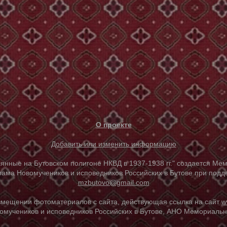
О проекте
Добавить или изменить информацию
е на Бутовском полигоне НКВД в 1937-1938 гг." создается Мем
ама Новомучеников и исповедников Российских в Бутове при под
mzbutovo@gmail.com
азмещении фотоматериалов с сайта, действующая ссылка на сайт
w
омучеников и исповедников Российских в Бутове, АНО Мемориальны