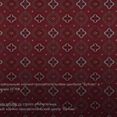
ориальным научно-просветительским центром "Бутово" и
держке РГНФ.
ww.sinodik.ru
строго обязательна.
й научно-просветительский центр "Бутово".