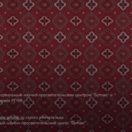
ориальным научно-просветительским центром "Бутово" и
держке РГНФ.
ww.sinodik.ru
строго обязательна.
й научно-просветительский центр "Бутово".