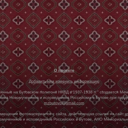
О проекте
Добавить или изменить информацию
е на Бутовском полигоне НКВД в 1937-1938 гг." создается Мем
ама Новомучеников и исповедников Российских в Бутове при под
mzbutovo@gmail.com
азмещении фотоматериалов с сайта, действующая ссылка на сайт
w
омучеников и исповедников Российских в Бутове, АНО Мемориальны