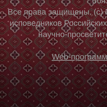
обя
Все права защищены. (с)
исповедников Российски
научно-просветите
Web-программи