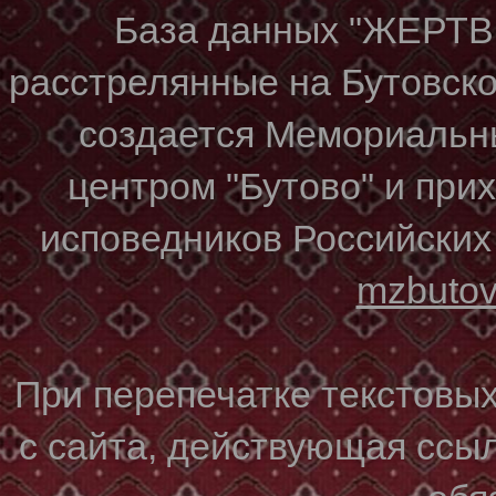
База данных "ЖЕР
расстрелянные на Бутовском
создается Мемориальн
центром "Бутово" и при
исповедников Российских
mzbuto
При перепечатке текстовы
с сайта, действующая ссы