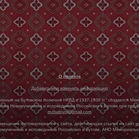
О проекте
Добавить или изменить информацию
е на Бутовском полигоне НКВД в 1937-1938 гг." создается Мем
ама Новомучеников и исповедников Российских в Бутове при под
mzbutovo@gmail.com
азмещении фотоматериалов с сайта, действующая ссылка на сайт
w
омучеников и исповедников Российских в Бутове, АНО Мемориальны