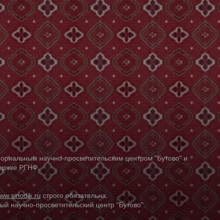
ориальным научно-просветительским центром "Бутово" и
держке РГНФ.
ww.sinodik.ru
строго обязательна.
й научно-просветительский центр "Бутово".