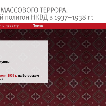
чь проекту
Поиск
группы
июня 1938 г.
на Бутовском
ия.