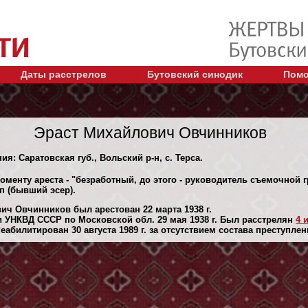
Даты расстрелов
Бутовский синодик
Помо
Эраст Михайлович Овчинников
ия: Саратовская губ., Вольский р-н, с. Терса.
оменту ареста - "безработный, до этого - руководитель съемочной 
п (бывший эсер).
ич Овчинников был арестован 22 марта 1938 г.
 УНКВД СССР по Московской обл. 29 мая 1938 г. Был расстрелян
4 
абилитирован 30 августа 1989 г. за отсутствием состава преступлен