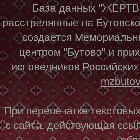
База данных "ЖЕР
расстрелянные на Бутовском
создается Мемориальн
центром "Бутово" и при
исповедников Российских
mzbuto
При перепечатке текстовы
с сайта, действующая ссы
обя