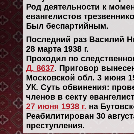
Род деятельности к моме
евангелистов трезвеннико
Был беспартийным.
Последний раз Василий Н
28 марта 1938 г.
Проходил по следственн
Д. 8637
. Приговор вынесе
Московской обл. 3 июня 19
УК. Суть обвинения: про
членов в секту евангелис
27 июня 1938 г.
на Бутовск
Реабилитирован 30 августа
преступления.