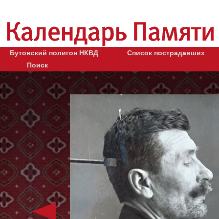
Бутовский полигон НКВД
Список пострадавших
Поиск