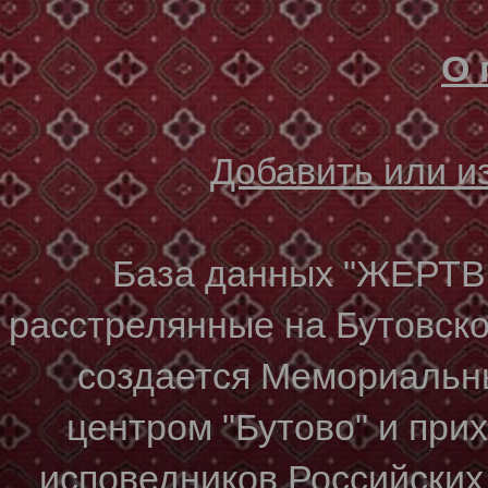
О 
Добавить или 
База данных "ЖЕР
расстрелянные на Бутовском
создается Мемориальн
центром "Бутово" и при
исповедников Российских