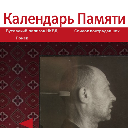
Бутовский полигон НКВД
Список пострадавших
Поиск