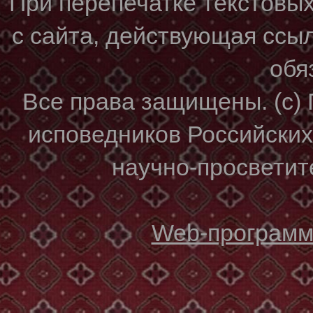
При перепечатке текстовы
с сайта, действующая ссы
обя
Все права защищены. (с)
исповедников Российски
научно-просветите
Web-программи