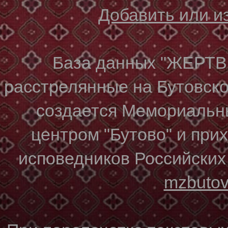
Добавить или 
База данных "ЖЕР
расстрелянные на Бутовском
создается Мемориальн
центром "Бутово" и при
исповедников Российских
mzbuto