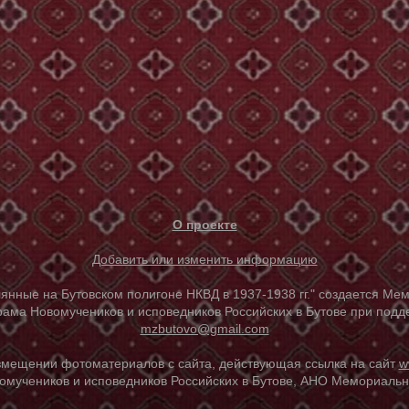
О проекте
Добавить или изменить информацию
е на Бутовском полигоне НКВД в 1937-1938 гг." создается Мем
ама Новомучеников и исповедников Российских в Бутове при под
mzbutovo@gmail.com
азмещении фотоматериалов с сайта, действующая ссылка на сайт
w
омучеников и исповедников Российских в Бутове, АНО Мемориальны