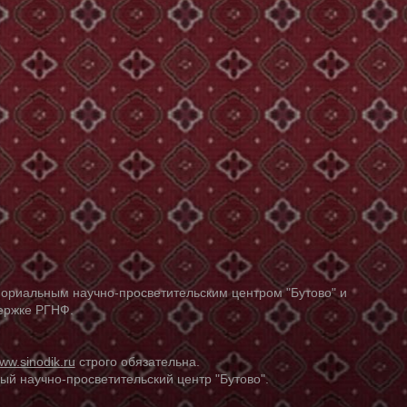
ориальным научно-просветительским центром "Бутово" и
держке РГНФ.
ww.sinodik.ru
строго обязательна.
й научно-просветительский центр "Бутово".