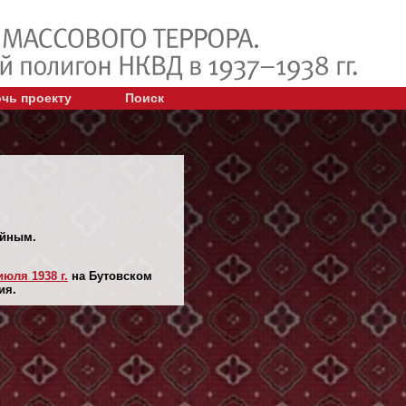
чь проекту
Поиск
ийным.
июля 1938 г.
на Бутовском
ия.