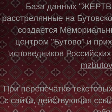
База данных "ЖЕР
расстрелянные на Бутовском
создается Мемориальн
центром "Бутово" и при
исповедников Российских
mzbuto
При перепечатке текстовы
с сайта, действующая ссы
обя