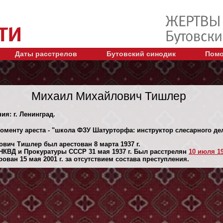
Даты расстрелов
Бутовский синодик
Помо
Михаил Михайлович Тишлер
ия: г. Ленинград.
моменту ареста - "школа ФЗУ Шатурторфа: инструктор слесарного д
вич Тишлер был арестован 8 марта 1937 г.
НКВД и Прокуратуры СССР 31 мая 1937 г. Был расстрелян
10 июля 19
ван 15 мая 2001 г. за отсутствием состава преступления.