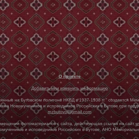
О проекте
Добавить или изменить информацию
е на Бутовском полигоне НКВД в 1937-1938 гг." создается Мем
ама Новомучеников и исповедников Российских в Бутове при под
mzbutovo@gmail.com
азмещении фотоматериалов с сайта, действующая ссылка на сайт
w
омучеников и исповедников Российских в Бутове, АНО Мемориальны