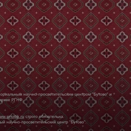
ориальным научно-просветительским центром "Бутово" и
держке РГНФ.
ww.sinodik.ru
строго обязательна.
й научно-просветительский центр "Бутово".