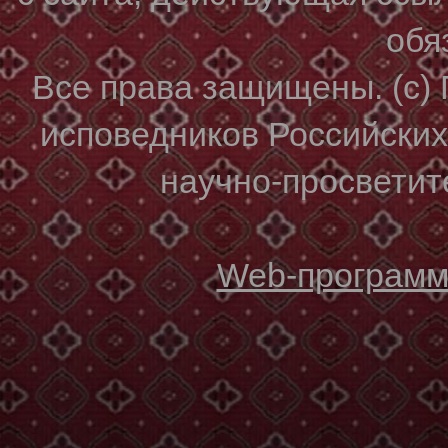
обя
Все права защищены. (с)
исповедников Российски
научно-просветите
Web-программи