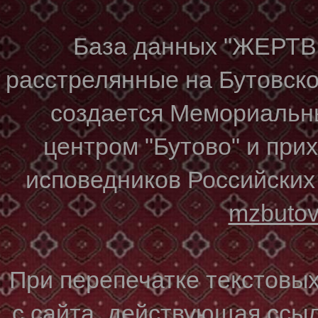
База данных "ЖЕР
расстрелянные на Бутовском
создается Мемориальн
центром "Бутово" и при
исповедников Российских
mzbuto
При перепечатке текстовы
с сайта, действующая ссы