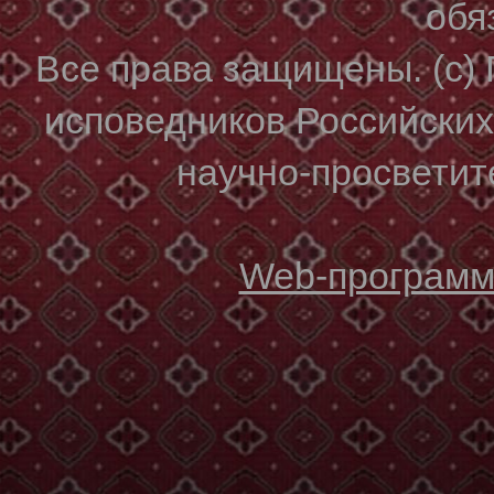
обя
Все права защищены. (с)
исповедников Российски
научно-просветите
Web-программи