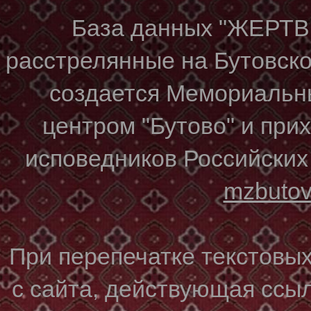
База данных "ЖЕР
расстрелянные на Бутовском
создается Мемориальн
центром "Бутово" и при
исповедников Российских
mzbuto
При перепечатке текстовы
с сайта, действующая ссы