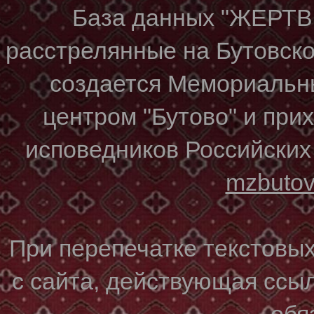
База данных "ЖЕР
расстрелянные на Бутовском
создается Мемориальн
центром "Бутово" и при
исповедников Российских
mzbuto
При перепечатке текстовы
с сайта, действующая ссы
обя