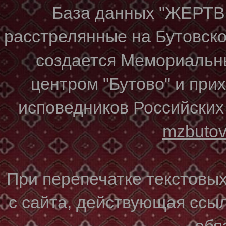
База данных "ЖЕР
расстрелянные на Бутовском
создается Мемориальн
центром "Бутово" и при
исповедников Российских
mzbuto
При перепечатке текстовы
с сайта, действующая ссы
обя